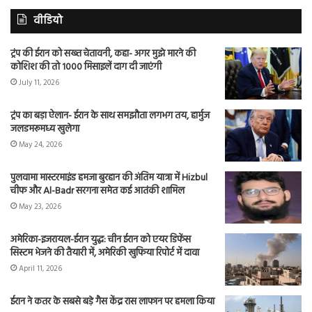
वीडियो
ट्रंप की ईरान को सख्त चेतावनी, कहा- अगर मुझे मारने की
कोशिश की तो 1000 मिसाइलें दाग दी जाएंगी
July 11, 2026
ट्रंप का बड़ा ऐलान- ईरान के साथ समझौता लगभग तय, हार्मुज
जलडमरूमध्य खुलेगा
May 24, 2026
पुलवामा मास्टरमाइंड हमजा बुरहान की अंतिम यात्रा में Hizbul
चीफ और Al-Badr सरगना समेत कई आतंकी शामिल
May 23, 2026
अमेरिका-इजरायल-ईरान युद्ध: चीन ईरान को एयर डिफेंस
सिस्टम भेजने की तैयारी में, अमेरिकी खुफिया रिपोर्ट में दावा
April 11, 2026
ईरान ने कतर के सबसे बड़े गैस केंद्र रास लाफान पर हमला किया