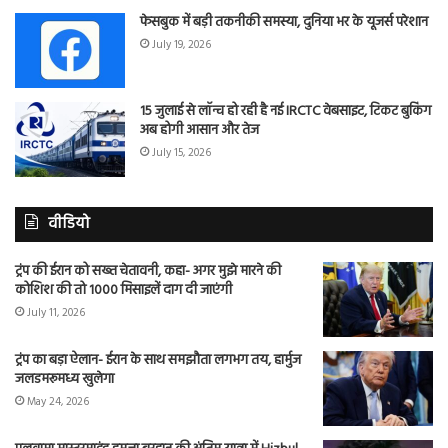
फेसबुक में बड़ी तकनीकी समस्या, दुनिया भर के यूजर्स परेशान
July 19, 2026
15 जुलाई से लॉन्च हो रही है नई IRCTC वेबसाइट, टिकट बुकिंग
अब होगी आसान और तेज
July 15, 2026
वीडियो
ट्रंप की ईरान को सख्त चेतावनी, कहा- अगर मुझे मारने की
कोशिश की तो 1000 मिसाइलें दाग दी जाएंगी
July 11, 2026
ट्रंप का बड़ा ऐलान- ईरान के साथ समझौता लगभग तय, हार्मुज
जलडमरूमध्य खुलेगा
May 24, 2026