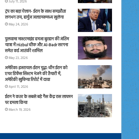
July 11, 2026
ट्रंप का बड़ा ऐलान- ईरान के साथ समझौता
लगभग तय, हार्मुज जलडमरूमध्य खुलेगा
May 24, 2026
पुलवामा मास्टरमाइंड हमजा बुरहान की अंतिम
यात्रा में Hizbul चीफ और Al-Badr सरगना
समेत कई आतंकी शामिल
May 23, 2026
अमेरिका-इजरायल-ईरान युद्ध: चीन ईरान को
एयर डिफेंस सिस्टम भेजने की तैयारी में,
अमेरिकी खुफिया रिपोर्ट में दावा
April 11, 2026
ईरान ने कतर के सबसे बड़े गैस केंद्र रास लाफान
पर हमला किया
March 19, 2026