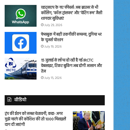
व्हाट्सएप के नए फीचर्स: अब ब्राउजर से भी
कॉलिंग, ‘कॉल ट्रांसफर’ और ‘वेटिंग रूम’ जैसी
शानदार सुविधाएं
July 29, 2026
फेसबुक में बड़ी तकनीकी समस्या, दुनिया भर
के यूजर्स परेशान
July 19, 2026
15 जुलाई से लॉन्च हो रही है नई IRCTC
वेबसाइट, टिकट बुकिंग अब होगी आसान और
तेज
July 15, 2026
वीडियो
ट्रंप की ईरान को सख्त चेतावनी, कहा- अगर
मुझे मारने की कोशिश की तो 1000 मिसाइलें
दाग दी जाएंगी