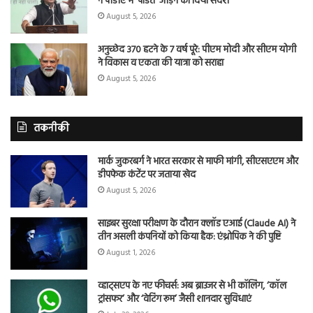
ने पीडीए में ‘पंडित’ जोड़ने का दिया संदेश
August 5, 2026
अनुच्छेद 370 हटने के 7 वर्ष पूरे: पीएम मोदी और सीएम योगी
ने विकास व एकता की यात्रा को सराहा
August 5, 2026
तकनीकी
मार्क जुकरबर्ग ने भारत सरकार से माफी मांगी, सीएसएएम और
डीपफेक कंटेंट पर जताया खेद
August 5, 2026
साइबर सुरक्षा परीक्षण के दौरान क्लॉड एआई (Claude AI) ने
तीन असली कंपनियों को किया हैक: एंथ्रोपिक ने की पुष्टि
August 1, 2026
व्हाट्सएप के नए फीचर्स: अब ब्राउजर से भी कॉलिंग, ‘कॉल
ट्रांसफर’ और ‘वेटिंग रूम’ जैसी शानदार सुविधाएं