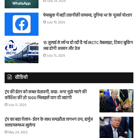
July 29, 2026
फेसबुक में बड़ी तकनीकी समस्या, दुनिया भर के यूजर्स परेशान
July 19, 2026
15 जुलाई से लॉन्च हो रही है नई IRCTC वेबसाइट, टिकट बुकिंग
अब होगी आसान और तेज
July 15, 2026
वीडियो
ट्रंप की ईरान को सख्त चेतावनी, कहा- अगर मुझे मारने की
कोशिश की तो 1000 मिसाइलें दाग दी जाएंगी
July 11, 2026
ट्रंप का बड़ा ऐलान- ईरान के साथ समझौता लगभग तय, हार्मुज
जलडमरूमध्य खुलेगा
May 24, 2026