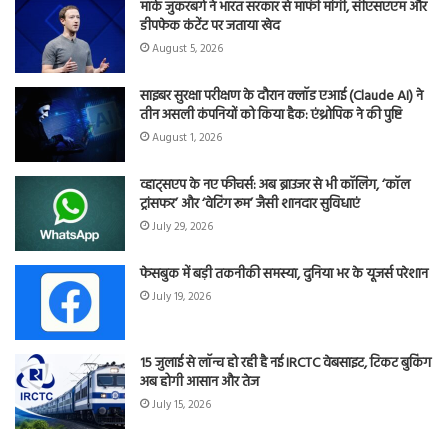
मार्क जुकरबर्ग ने भारत सरकार से माफी मांगी, सीएसएएम और
डीपफेक कंटेंट पर जताया खेद
August 5, 2026
साइबर सुरक्षा परीक्षण के दौरान क्लॉड एआई (Claude AI) ने
तीन असली कंपनियों को किया हैक: एंथ्रोपिक ने की पुष्टि
August 1, 2026
व्हाट्सएप के नए फीचर्स: अब ब्राउजर से भी कॉलिंग, ‘कॉल
ट्रांसफर’ और ‘वेटिंग रूम’ जैसी शानदार सुविधाएं
July 29, 2026
फेसबुक में बड़ी तकनीकी समस्या, दुनिया भर के यूजर्स परेशान
July 19, 2026
15 जुलाई से लॉन्च हो रही है नई IRCTC वेबसाइट, टिकट बुकिंग
अब होगी आसान और तेज
July 15, 2026