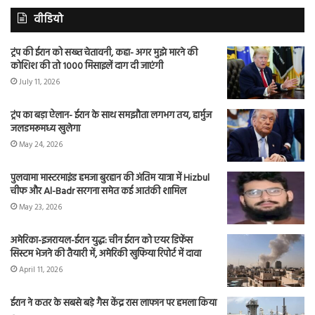
वीडियो
ट्रंप की ईरान को सख्त चेतावनी, कहा- अगर मुझे मारने की
कोशिश की तो 1000 मिसाइलें दाग दी जाएंगी
July 11, 2026
ट्रंप का बड़ा ऐलान- ईरान के साथ समझौता लगभग तय, हार्मुज
जलडमरूमध्य खुलेगा
May 24, 2026
पुलवामा मास्टरमाइंड हमजा बुरहान की अंतिम यात्रा में Hizbul
चीफ और Al-Badr सरगना समेत कई आतंकी शामिल
May 23, 2026
अमेरिका-इजरायल-ईरान युद्ध: चीन ईरान को एयर डिफेंस
सिस्टम भेजने की तैयारी में, अमेरिकी खुफिया रिपोर्ट में दावा
April 11, 2026
ईरान ने कतर के सबसे बड़े गैस केंद्र रास लाफान पर हमला किया