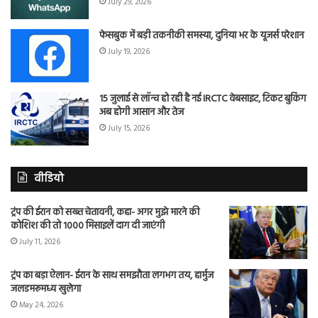
July 29, 2026
फेसबुक में बड़ी तकनीकी समस्या, दुनिया भर के यूजर्स परेशान
July 19, 2026
15 जुलाई से लॉन्च हो रही है नई IRCTC वेबसाइट, टिकट बुकिंग
अब होगी आसान और तेज
July 15, 2026
वीडियो
ट्रंप की ईरान को सख्त चेतावनी, कहा- अगर मुझे मारने की
कोशिश की तो 1000 मिसाइलें दाग दी जाएंगी
July 11, 2026
ट्रंप का बड़ा ऐलान- ईरान के साथ समझौता लगभग तय, हार्मुज
जलडमरूमध्य खुलेगा
May 24, 2026