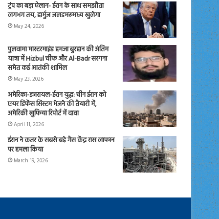
ट्रंप का बड़ा ऐलान- ईरान के साथ समझौता
लगभग तय, हार्मुज जलडमरूमध्य खुलेगा
May 24, 2026
पुलवामा मास्टरमाइंड हमजा बुरहान की अंतिम
यात्रा में Hizbul चीफ और Al-Badr सरगना
समेत कई आतंकी शामिल
May 23, 2026
अमेरिका-इजरायल-ईरान युद्ध: चीन ईरान को
एयर डिफेंस सिस्टम भेजने की तैयारी में,
अमेरिकी खुफिया रिपोर्ट में दावा
April 11, 2026
ईरान ने कतर के सबसे बड़े गैस केंद्र रास लाफान
पर हमला किया
March 19, 2026