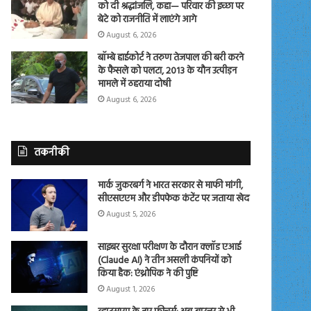
को दी श्रद्धांजलि, कहा— परिवार की इच्छा पर
बेटे को राजनीति में लाएंगे आगे
August 6, 2026
बॉम्बे हाईकोर्ट ने तरुण तेजपाल की बरी करने
के फैसले को पलटा, 2013 के यौन उत्पीड़न
मामले में ठहराया दोषी
August 6, 2026
तकनीकी
मार्क जुकरबर्ग ने भारत सरकार से माफी मांगी,
सीएसएएम और डीपफेक कंटेंट पर जताया खेद
August 5, 2026
साइबर सुरक्षा परीक्षण के दौरान क्लॉड एआई
(Claude AI) ने तीन असली कंपनियों को
किया हैक: एंथ्रोपिक ने की पुष्टि
August 1, 2026