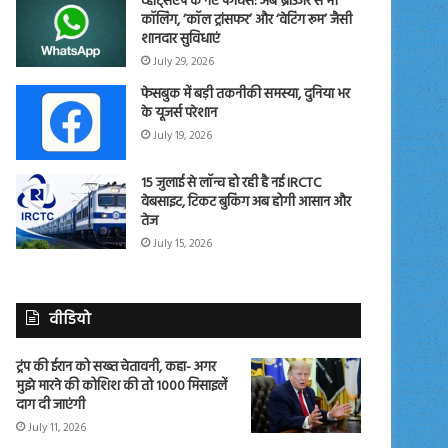
व्हाट्सएप के नए फीचर्स: अब ब्राउजर से भी
कॉलिंग, ‘कॉल ट्रांसफर’ और ‘वेटिंग रूम’ जैसी
शानदार सुविधाएं
July 29, 2026
फेसबुक में बड़ी तकनीकी समस्या, दुनिया भर
के यूजर्स परेशान
July 19, 2026
15 जुलाई से लॉन्च हो रही है नई IRCTC
वेबसाइट, टिकट बुकिंग अब होगी आसान और
तेज
July 15, 2026
वीडियो
ट्रंप की ईरान को सख्त चेतावनी, कहा- अगर
मुझे मारने की कोशिश की तो 1000 मिसाइलें
दाग दी जाएंगी
July 11, 2026