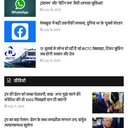
ट्रांसफर’ और ‘वेटिंग रूम’ जैसी शानदार सुविधाएं
July 29, 2026
फेसबुक में बड़ी तकनीकी समस्या, दुनिया भर के यूजर्स परेशान
July 19, 2026
15 जुलाई से लॉन्च हो रही है नई IRCTC वेबसाइट, टिकट बुकिंग
अब होगी आसान और तेज
July 15, 2026
वीडियो
ट्रंप की ईरान को सख्त चेतावनी, कहा- अगर मुझे मारने की
कोशिश की तो 1000 मिसाइलें दाग दी जाएंगी
July 11, 2026
ट्रंप का बड़ा ऐलान- ईरान के साथ समझौता लगभग तय, हार्मुज
जलडमरूमध्य खुलेगा