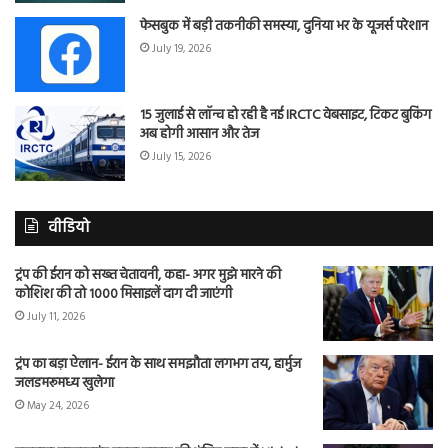
फेसबुक में बड़ी तकनीकी समस्या, दुनिया भर के यूजर्स परेशान
July 19, 2026
15 जुलाई से लॉन्च हो रही है नई IRCTC वेबसाइट, टिकट बुकिंग
अब होगी आसान और तेज
July 15, 2026
वीडियो
ट्रंप की ईरान को सख्त चेतावनी, कहा- अगर मुझे मारने की
कोशिश की तो 1000 मिसाइलें दाग दी जाएंगी
July 11, 2026
ट्रंप का बड़ा ऐलान- ईरान के साथ समझौता लगभग तय, हार्मुज
जलडमरूमध्य खुलेगा
May 24, 2026