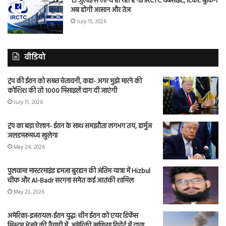
15 जुलाई से लॉन्च हो रही है नई IRCTC वेबसाइट, टिकट बुकिंग
अब होगी आसान और तेज
July 15, 2026
वीडियो
ट्रंप की ईरान को सख्त चेतावनी, कहा- अगर मुझे मारने की
कोशिश की तो 1000 मिसाइलें दाग दी जाएंगी
July 11, 2026
ट्रंप का बड़ा ऐलान- ईरान के साथ समझौता लगभग तय, हार्मुज
जलडमरूमध्य खुलेगा
May 24, 2026
पुलवामा मास्टरमाइंड हमजा बुरहान की अंतिम यात्रा में Hizbul
चीफ और Al-Badr सरगना समेत कई आतंकी शामिल
May 23, 2026
अमेरिका-इजरायल-ईरान युद्ध: चीन ईरान को एयर डिफेंस
सिस्टम भेजने की तैयारी में, अमेरिकी खुफिया रिपोर्ट में दावा