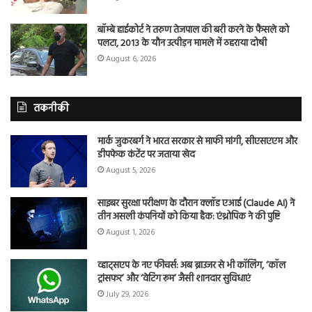
बॉम्बे हाईकोर्ट ने तरुण तेजपाल की बरी करने के फैसले को
पलटा, 2013 के यौन उत्पीड़न मामले में ठहराया दोषी
August 6, 2026
तकनीकी
मार्क जुकरबर्ग ने भारत सरकार से माफी मांगी, सीएसएएम और
डीपफेक कंटेंट पर जताया खेद
August 5, 2026
साइबर सुरक्षा परीक्षण के दौरान क्लॉड एआई (Claude AI) ने
तीन असली कंपनियों को किया हैक: एंथ्रोपिक ने की पुष्टि
August 1, 2026
व्हाट्सएप के नए फीचर्स: अब ब्राउजर से भी कॉलिंग, ‘कॉल
ट्रांसफर’ और ‘वेटिंग रूम’ जैसी शानदार सुविधाएं
July 29, 2026