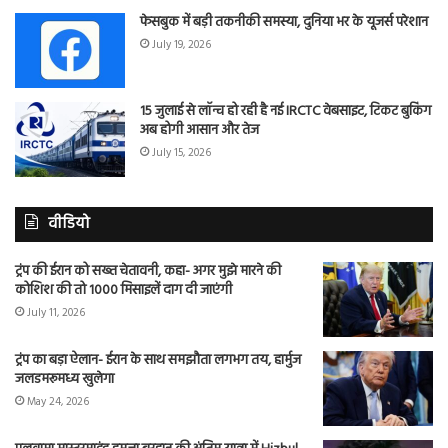
फेसबुक में बड़ी तकनीकी समस्या, दुनिया भर के यूजर्स परेशान
July 19, 2026
15 जुलाई से लॉन्च हो रही है नई IRCTC वेबसाइट, टिकट बुकिंग
अब होगी आसान और तेज
July 15, 2026
वीडियो
ट्रंप की ईरान को सख्त चेतावनी, कहा- अगर मुझे मारने की
कोशिश की तो 1000 मिसाइलें दाग दी जाएंगी
July 11, 2026
ट्रंप का बड़ा ऐलान- ईरान के साथ समझौता लगभग तय, हार्मुज
जलडमरूमध्य खुलेगा
May 24, 2026