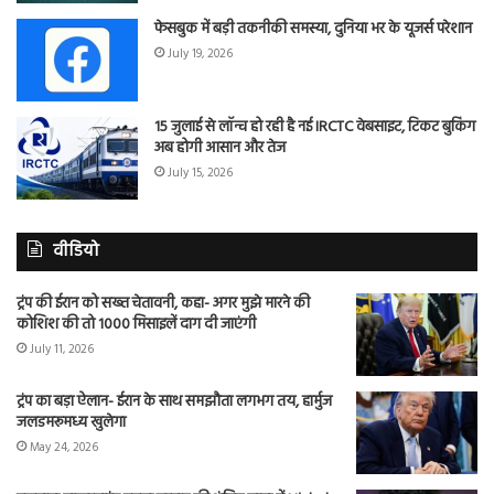
फेसबुक में बड़ी तकनीकी समस्या, दुनिया भर के यूजर्स परेशान
July 19, 2026
15 जुलाई से लॉन्च हो रही है नई IRCTC वेबसाइट, टिकट बुकिंग
अब होगी आसान और तेज
July 15, 2026
वीडियो
ट्रंप की ईरान को सख्त चेतावनी, कहा- अगर मुझे मारने की
कोशिश की तो 1000 मिसाइलें दाग दी जाएंगी
July 11, 2026
ट्रंप का बड़ा ऐलान- ईरान के साथ समझौता लगभग तय, हार्मुज
जलडमरूमध्य खुलेगा
May 24, 2026