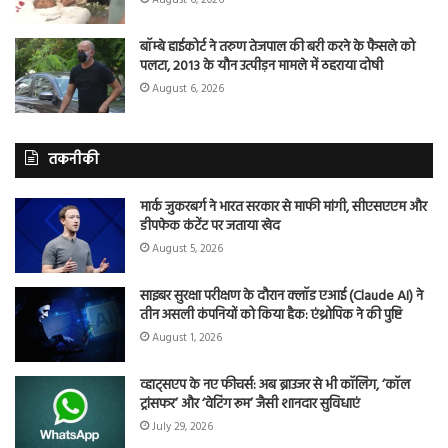
बॉम्बे हाईकोर्ट ने तरुण तेजपाल की बरी करने के फैसले को
पलटा, 2013 के यौन उत्पीड़न मामले में ठहराया दोषी
August 6, 2026
तकनीकी
मार्क जुकरबर्ग ने भारत सरकार से माफी मांगी, सीएसएएम और
डीपफेक कंटेंट पर जताया खेद
August 5, 2026
साइबर सुरक्षा परीक्षण के दौरान क्लॉड एआई (Claude AI) ने
तीन असली कंपनियों को किया हैक: एंथ्रोपिक ने की पुष्टि
August 1, 2026
व्हाट्सएप के नए फीचर्स: अब ब्राउजर से भी कॉलिंग, ‘कॉल
ट्रांसफर’ और ‘वेटिंग रूम’ जैसी शानदार सुविधाएं
July 29, 2026