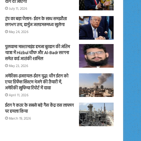
दाग दी जाएंगी
July 11, 2026
ट्रंप का बड़ा ऐलान- ईरान के साथ समझौता
लगभग तय, हार्मुज जलडमरूमध्य खुलेगा
May 24, 2026
पुलवामा मास्टरमाइंड हमजा बुरहान की अंतिम
यात्रा में Hizbul चीफ और Al-Badr सरगना
समेत कई आतंकी शामिल
May 23, 2026
अमेरिका-इजरायल-ईरान युद्ध: चीन ईरान को
एयर डिफेंस सिस्टम भेजने की तैयारी में,
अमेरिकी खुफिया रिपोर्ट में दावा
April 11, 2026
ईरान ने कतर के सबसे बड़े गैस केंद्र रास लाफान
पर हमला किया
March 19, 2026