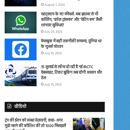
August 1, 2026
व्हाट्सएप के नए फीचर्स: अब ब्राउजर से भी
कॉलिंग, ‘कॉल ट्रांसफर’ और ‘वेटिंग रूम’ जैसी
शानदार सुविधाएं
July 29, 2026
फेसबुक में बड़ी तकनीकी समस्या, दुनिया भर
के यूजर्स परेशान
July 19, 2026
15 जुलाई से लॉन्च हो रही है नई IRCTC
वेबसाइट, टिकट बुकिंग अब होगी आसान और
तेज
July 15, 2026
वीडियो
ट्रंप की ईरान को सख्त चेतावनी, कहा- अगर
मुझे मारने की कोशिश की तो 1000 मिसाइलें