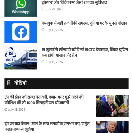
ट्रांसफर’ और ‘वेटिंग रूम’ जैसी शानदार सुविधाएं
July 29, 2026
फेसबुक में बड़ी तकनीकी समस्या, दुनिया भर के यूजर्स परेशान
July 19, 2026
15 जुलाई से लॉन्च हो रही है नई IRCTC वेबसाइट, टिकट बुकिंग
अब होगी आसान और तेज
July 15, 2026
वीडियो
ट्रंप की ईरान को सख्त चेतावनी, कहा- अगर मुझे मारने की
कोशिश की तो 1000 मिसाइलें दाग दी जाएंगी
July 11, 2026
ट्रंप का बड़ा ऐलान- ईरान के साथ समझौता लगभग तय, हार्मुज
जलडमरूमध्य खुलेगा