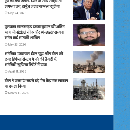
ट्रंप का बड़ा ऐलान- ईरान के साथ समझौता
लगभग तय, हार्मुज जलडमरूमध्य खुलेगा
May 24, 2026
पुलवामा मास्टरमाइंड हमजा बुरहान की अंतिम
यात्रा में Hizbul चीफ और Al-Badr सरगना
समेत कई आतंकी शामिल
May 23, 2026
अमेरिका-इजरायल-ईरान युद्ध: चीन ईरान को
एयर डिफेंस सिस्टम भेजने की तैयारी में,
अमेरिकी खुफिया रिपोर्ट में दावा
April 11, 2026
ईरान ने कतर के सबसे बड़े गैस केंद्र रास लाफान
पर हमला किया
March 19, 2026