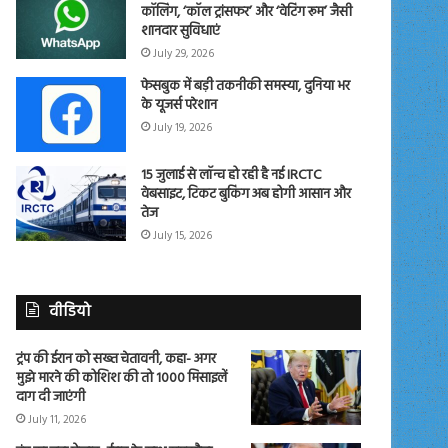
कॉलिंग, ‘कॉल ट्रांसफर’ और ‘वेटिंग रूम’ जैसी
शानदार सुविधाएं
July 29, 2026
फेसबुक में बड़ी तकनीकी समस्या, दुनिया भर
के यूजर्स परेशान
July 19, 2026
15 जुलाई से लॉन्च हो रही है नई IRCTC
वेबसाइट, टिकट बुकिंग अब होगी आसान और
तेज
July 15, 2026
वीडियो
ट्रंप की ईरान को सख्त चेतावनी, कहा- अगर
मुझे मारने की कोशिश की तो 1000 मिसाइलें
दाग दी जाएंगी
July 11, 2026