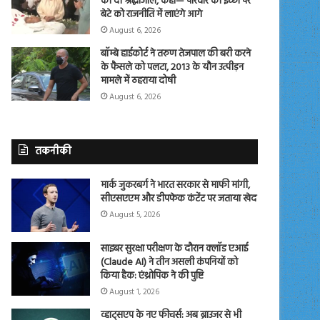
को दी श्रद्धांजलि, कहा— परिवार की इच्छा पर
बेटे को राजनीति में लाएंगे आगे
August 6, 2026
बॉम्बे हाईकोर्ट ने तरुण तेजपाल की बरी करने
के फैसले को पलटा, 2013 के यौन उत्पीड़न
मामले में ठहराया दोषी
August 6, 2026
तकनीकी
मार्क जुकरबर्ग ने भारत सरकार से माफी मांगी,
सीएसएएम और डीपफेक कंटेंट पर जताया खेद
August 5, 2026
साइबर सुरक्षा परीक्षण के दौरान क्लॉड एआई
(Claude AI) ने तीन असली कंपनियों को
किया हैक: एंथ्रोपिक ने की पुष्टि
August 1, 2026
व्हाट्सएप के नए फीचर्स: अब ब्राउजर से भी