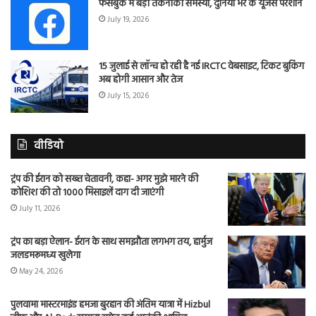
फेसबुक में बड़ी तकनीकी समस्या, दुनिया भर के यूजर्स परेशान
July 19, 2026
15 जुलाई से लॉन्च हो रही है नई IRCTC वेबसाइट, टिकट बुकिंग
अब होगी आसान और तेज
July 15, 2026
वीडियो
ट्रंप की ईरान को सख्त चेतावनी, कहा- अगर मुझे मारने की
कोशिश की तो 1000 मिसाइलें दाग दी जाएंगी
July 11, 2026
ट्रंप का बड़ा ऐलान- ईरान के साथ समझौता लगभग तय, हार्मुज
जलडमरूमध्य खुलेगा
May 24, 2026
पुलवामा मास्टरमाइंड हमजा बुरहान की अंतिम यात्रा में Hizbul