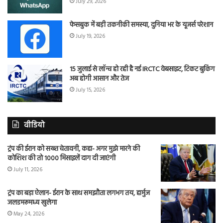
July 29, 2026
फेसबुक में बड़ी तकनीकी समस्या, दुनिया भर के यूजर्स परेशान
July 19, 2026
15 जुलाई से लॉन्च हो रही है नई IRCTC वेबसाइट, टिकट बुकिंग
अब होगी आसान और तेज
July 15, 2026
वीडियो
ट्रंप की ईरान को सख्त चेतावनी, कहा- अगर मुझे मारने की
कोशिश की तो 1000 मिसाइलें दाग दी जाएंगी
July 11, 2026
ट्रंप का बड़ा ऐलान- ईरान के साथ समझौता लगभग तय, हार्मुज
जलडमरूमध्य खुलेगा
May 24, 2026