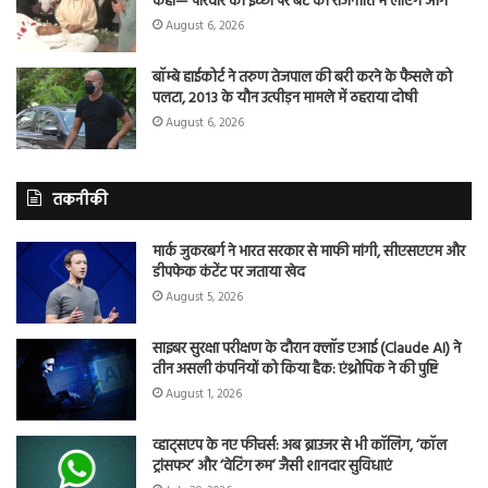
कहा— परिवार की इच्छा पर बेटे को राजनीति में लाएंगे आगे
August 6, 2026
बॉम्बे हाईकोर्ट ने तरुण तेजपाल की बरी करने के फैसले को
पलटा, 2013 के यौन उत्पीड़न मामले में ठहराया दोषी
August 6, 2026
तकनीकी
मार्क जुकरबर्ग ने भारत सरकार से माफी मांगी, सीएसएएम और
डीपफेक कंटेंट पर जताया खेद
August 5, 2026
साइबर सुरक्षा परीक्षण के दौरान क्लॉड एआई (Claude AI) ने
तीन असली कंपनियों को किया हैक: एंथ्रोपिक ने की पुष्टि
August 1, 2026
व्हाट्सएप के नए फीचर्स: अब ब्राउजर से भी कॉलिंग, ‘कॉल
ट्रांसफर’ और ‘वेटिंग रूम’ जैसी शानदार सुविधाएं