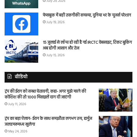
July 29, 2026
फेसबुक में बड़ी तकनीकी समस्या, दुनिया भर के यूजर्स परेशान
July 19, 2026
15 जुलाई से लॉन्च हो रही है नई IRCTC वेबसाइट, टिकट बुकिंग
अब होगी आसान और तेज
July 15, 2026
वीडियो
ट्रंप की ईरान को सख्त चेतावनी, कहा- अगर मुझे मारने की
कोशिश की तो 1000 मिसाइलें दाग दी जाएंगी
July 11, 2026
ट्रंप का बड़ा ऐलान- ईरान के साथ समझौता लगभग तय, हार्मुज
जलडमरूमध्य खुलेगा
May 24, 2026