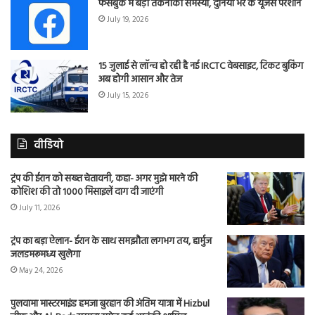
फेसबुक में बड़ी तकनीकी समस्या, दुनिया भर के यूजर्स परेशान
July 19, 2026
15 जुलाई से लॉन्च हो रही है नई IRCTC वेबसाइट, टिकट बुकिंग
अब होगी आसान और तेज
July 15, 2026
वीडियो
ट्रंप की ईरान को सख्त चेतावनी, कहा- अगर मुझे मारने की
कोशिश की तो 1000 मिसाइलें दाग दी जाएंगी
July 11, 2026
ट्रंप का बड़ा ऐलान- ईरान के साथ समझौता लगभग तय, हार्मुज
जलडमरूमध्य खुलेगा
May 24, 2026
पुलवामा मास्टरमाइंड हमजा बुरहान की अंतिम यात्रा में Hizbul