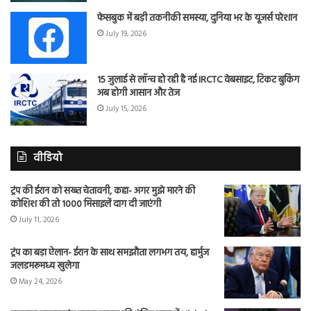
फेसबुक में बड़ी तकनीकी समस्या, दुनिया भर के यूजर्स परेशान
July 19, 2026
15 जुलाई से लॉन्च हो रही है नई IRCTC वेबसाइट, टिकट बुकिंग
अब होगी आसान और तेज
July 15, 2026
वीडियो
ट्रंप की ईरान को सख्त चेतावनी, कहा- अगर मुझे मारने की
कोशिश की तो 1000 मिसाइलें दाग दी जाएंगी
July 11, 2026
ट्रंप का बड़ा ऐलान- ईरान के साथ समझौता लगभग तय, हार्मुज
जलडमरूमध्य खुलेगा
May 24, 2026