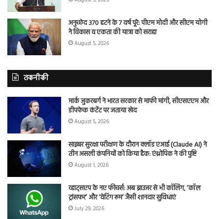
अनुच्छेद 370 हटने के 7 वर्ष पूरे: पीएम मोदी और सीएम योगी
ने विकास व एकता की यात्रा को सराहा
August 5, 2026
तकनीकी
मार्क जुकरबर्ग ने भारत सरकार से माफी मांगी, सीएसएएम और
डीपफेक कंटेंट पर जताया खेद
August 5, 2026
साइबर सुरक्षा परीक्षण के दौरान क्लॉड एआई (Claude AI) ने
तीन असली कंपनियों को किया हैक: एंथ्रोपिक ने की पुष्टि
August 1, 2026
व्हाट्सएप के नए फीचर्स: अब ब्राउजर से भी कॉलिंग, ‘कॉल
ट्रांसफर’ और ‘वेटिंग रूम’ जैसी शानदार सुविधाएं
July 29, 2026