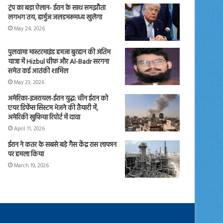
ट्रंप का बड़ा ऐलान- ईरान के साथ समझौता
लगभग तय, हार्मुज जलडमरूमध्य खुलेगा
May 24, 2026
पुलवामा मास्टरमाइंड हमजा बुरहान की अंतिम
यात्रा में Hizbul चीफ और Al-Badr सरगना
समेत कई आतंकी शामिल
May 23, 2026
अमेरिका-इजरायल-ईरान युद्ध: चीन ईरान को
एयर डिफेंस सिस्टम भेजने की तैयारी में,
अमेरिकी खुफिया रिपोर्ट में दावा
April 11, 2026
ईरान ने कतर के सबसे बड़े गैस केंद्र रास लाफान
पर हमला किया
March 19, 2026