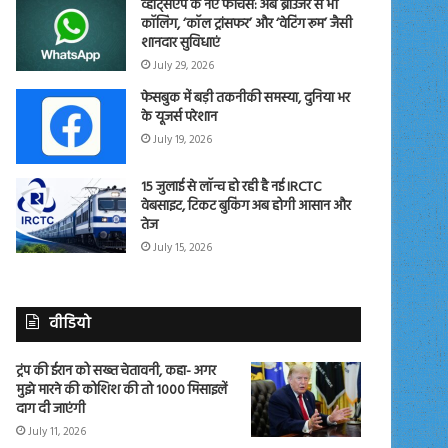
व्हाट्सएप के नए फीचर्स: अब ब्राउजर से भी
कॉलिंग, ‘कॉल ट्रांसफर’ और ‘वेटिंग रूम’ जैसी
शानदार सुविधाएं
July 29, 2026
फेसबुक में बड़ी तकनीकी समस्या, दुनिया भर
के यूजर्स परेशान
July 19, 2026
15 जुलाई से लॉन्च हो रही है नई IRCTC
वेबसाइट, टिकट बुकिंग अब होगी आसान और
तेज
July 15, 2026
वीडियो
ट्रंप की ईरान को सख्त चेतावनी, कहा- अगर
मुझे मारने की कोशिश की तो 1000 मिसाइलें
दाग दी जाएंगी
July 11, 2026