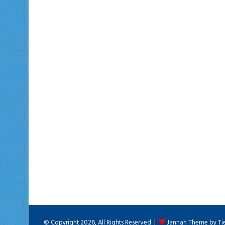
© Copyright 2026, All Rights Reserved |
Jannah Theme by Ti