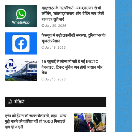
व्हाट्सएप के नए फीचर्स: अब ब्राउजर से भी
कॉलिंग, ‘कॉल ट्रांसफर’ और ‘वेटिंग रूम’ जैसी
शानदार सुविधाएं
July 29, 2026
फेसबुक में बड़ी तकनीकी समस्या, दुनिया भर के
यूजर्स परेशान
July 19, 2026
15 जुलाई से लॉन्च हो रही है नई IRCTC
वेबसाइट, टिकट बुकिंग अब होगी आसान और
तेज
July 15, 2026
वीडियो
ट्रंप की ईरान को सख्त चेतावनी, कहा- अगर
मुझे मारने की कोशिश की तो 1000 मिसाइलें
दाग दी जाएंगी