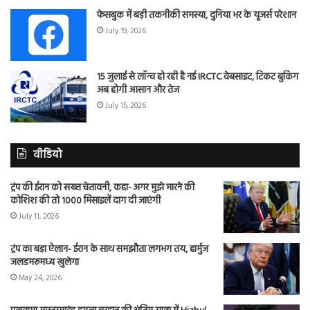
फेसबुक में बड़ी तकनीकी समस्या, दुनिया भर के यूजर्स परेशान
July 19, 2026
15 जुलाई से लॉन्च हो रही है नई IRCTC वेबसाइट, टिकट बुकिंग
अब होगी आसान और तेज
July 15, 2026
वीडियो
ट्रंप की ईरान को सख्त चेतावनी, कहा- अगर मुझे मारने की
कोशिश की तो 1000 मिसाइलें दाग दी जाएंगी
July 11, 2026
ट्रंप का बड़ा ऐलान- ईरान के साथ समझौता लगभग तय, हार्मुज
जलडमरूमध्य खुलेगा
May 24, 2026