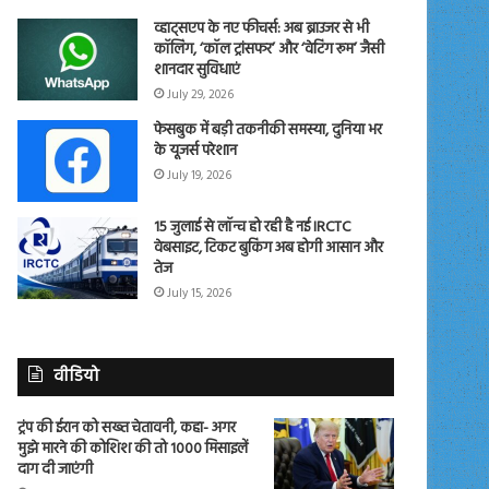
व्हाट्सएप के नए फीचर्स: अब ब्राउजर से भी
कॉलिंग, ‘कॉल ट्रांसफर’ और ‘वेटिंग रूम’ जैसी
शानदार सुविधाएं
July 29, 2026
फेसबुक में बड़ी तकनीकी समस्या, दुनिया भर
के यूजर्स परेशान
July 19, 2026
15 जुलाई से लॉन्च हो रही है नई IRCTC
वेबसाइट, टिकट बुकिंग अब होगी आसान और
तेज
July 15, 2026
वीडियो
ट्रंप की ईरान को सख्त चेतावनी, कहा- अगर
मुझे मारने की कोशिश की तो 1000 मिसाइलें
दाग दी जाएंगी