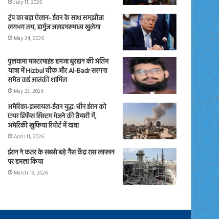
July 11, 2026
ट्रंप का बड़ा ऐलान- ईरान के साथ समझौता
लगभग तय, हार्मुज जलडमरूमध्य खुलेगा
May 24, 2026
पुलवामा मास्टरमाइंड हमजा बुरहान की अंतिम
यात्रा में Hizbul चीफ और Al-Badr सरगना
समेत कई आतंकी शामिल
May 23, 2026
अमेरिका-इजरायल-ईरान युद्ध: चीन ईरान को
एयर डिफेंस सिस्टम भेजने की तैयारी में,
अमेरिकी खुफिया रिपोर्ट में दावा
April 11, 2026
ईरान ने कतर के सबसे बड़े गैस केंद्र रास लाफान
पर हमला किया
March 19, 2026