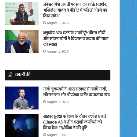
जनेश्वर मिश्र जयंती पर सपा का शक्ति प्रदर्शन,
अखिलेश यादव ने पीडीए में ‘पंडित’ जोड़ने का
दिया संदेश
August 5, 2026
अनुच्छेद 370 हटने के 7 वर्ष पूरे: पीएम मोदी
और सीएम योगी ने विकास व एकता की यात्रा
को सराहा
August 5, 2026
तकनीकी
मार्क जुकरबर्ग ने भारत सरकार से माफी मांगी,
सीएसएएम और डीपफेक कंटेंट पर जताया खेद
August 5, 2026
साइबर सुरक्षा परीक्षण के दौरान क्लॉड एआई
(Claude AI) ने तीन असली कंपनियों को
किया हैक: एंथ्रोपिक ने की पुष्टि
August 1, 2026