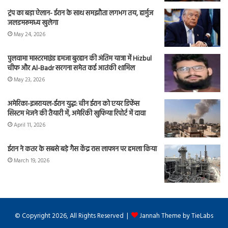
ट्रंप का बड़ा ऐलान- ईरान के साथ समझौता लगभग तय, हार्मुज
जलडमरूमध्य खुलेगा
May 24, 2026
पुलवामा मास्टरमाइंड हमजा बुरहान की अंतिम यात्रा में Hizbul
चीफ और Al-Badr सरगना समेत कई आतंकी शामिल
May 23, 2026
अमेरिका-इजरायल-ईरान युद्ध: चीन ईरान को एयर डिफेंस
सिस्टम भेजने की तैयारी में, अमेरिकी खुफिया रिपोर्ट में दावा
April 11, 2026
ईरान ने कतर के सबसे बड़े गैस केंद्र रास लाफान पर हमला किया
March 19, 2026
© Copyright 2026, All Rights Reserved |
Jannah Theme by TieLabs