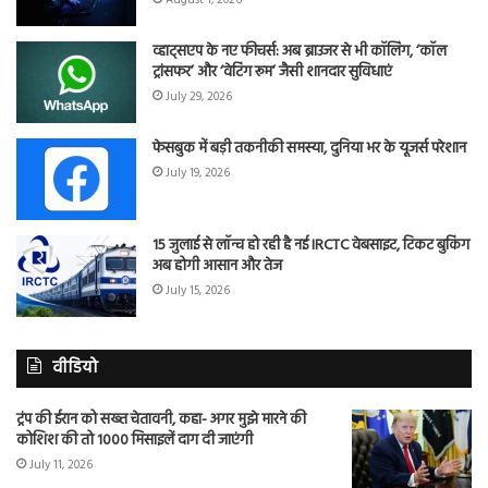
August 1, 2026
व्हाट्सएप के नए फीचर्स: अब ब्राउजर से भी कॉलिंग, ‘कॉल
ट्रांसफर’ और ‘वेटिंग रूम’ जैसी शानदार सुविधाएं
July 29, 2026
फेसबुक में बड़ी तकनीकी समस्या, दुनिया भर के यूजर्स परेशान
July 19, 2026
15 जुलाई से लॉन्च हो रही है नई IRCTC वेबसाइट, टिकट बुकिंग
अब होगी आसान और तेज
July 15, 2026
वीडियो
ट्रंप की ईरान को सख्त चेतावनी, कहा- अगर मुझे मारने की
कोशिश की तो 1000 मिसाइलें दाग दी जाएंगी
July 11, 2026