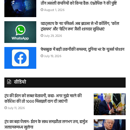
तीन असली कंपनियों को किया हैक: एंथ्रोपिक ने की पुष्टि
August 1, 2026
व्हाट्सएप के नए फीचर्स: अब ब्राउजर से भी कॉलिंग, ‘कॉल
ट्रांसफर’ और ‘वेटिंग रूम’ जैसी शानदार सुविधाएं
July 29, 2026
फेसबुक में बड़ी तकनीकी समस्या, दुनिया भर के यूजर्स परेशान
July 19, 2026
वीडियो
ट्रंप की ईरान को सख्त चेतावनी, कहा- अगर मुझे मारने की
कोशिश की तो 1000 मिसाइलें दाग दी जाएंगी
July 11, 2026
ट्रंप का बड़ा ऐलान- ईरान के साथ समझौता लगभग तय, हार्मुज
जलडमरूमध्य खुलेगा