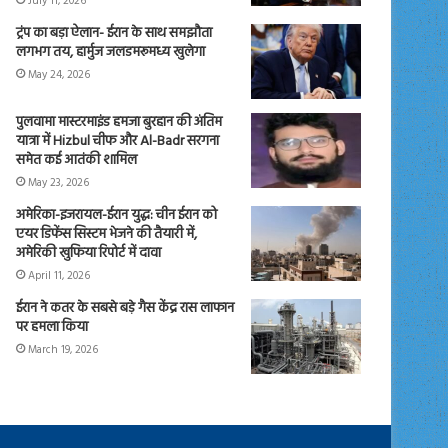
July 11, 2026
ट्रंप का बड़ा ऐलान- ईरान के साथ समझौता
लगभग तय, हार्मुज जलडमरूमध्य खुलेगा
May 24, 2026
पुलवामा मास्टरमाइंड हमजा बुरहान की अंतिम
यात्रा में Hizbul चीफ और Al-Badr सरगना
समेत कई आतंकी शामिल
May 23, 2026
अमेरिका-इजरायल-ईरान युद्ध: चीन ईरान को
एयर डिफेंस सिस्टम भेजने की तैयारी में,
अमेरिकी खुफिया रिपोर्ट में दावा
April 11, 2026
ईरान ने कतर के सबसे बड़े गैस केंद्र रास लाफान
पर हमला किया
March 19, 2026