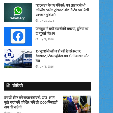
व्हाट्सएप के नए फीचर्स: अब ब्राउजर से भी
कॉलिंग, ‘कॉल ट्रांसफर’ और ‘वेटिंग रूम’ जैसी
शानदार सुविधाएं
July 29, 2026
फेसबुक में बड़ी तकनीकी समस्या, दुनिया भर
के यूजर्स परेशान
July 19, 2026
15 जुलाई से लॉन्च हो रही है नई IRCTC
वेबसाइट, टिकट बुकिंग अब होगी आसान और
तेज
July 15, 2026
वीडियो
ट्रंप की ईरान को सख्त चेतावनी, कहा- अगर
मुझे मारने की कोशिश की तो 1000 मिसाइलें
दाग दी जाएंगी