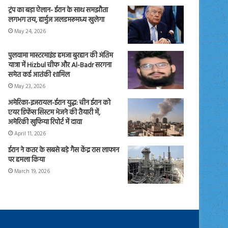
ट्रंप का बड़ा ऐलान- ईरान के साथ समझौता
लगभग तय, हार्मुज जलडमरूमध्य खुलेगा
May 24, 2026
पुलवामा मास्टरमाइंड हमजा बुरहान की अंतिम
यात्रा में Hizbul चीफ और Al-Badr सरगना
समेत कई आतंकी शामिल
May 23, 2026
अमेरिका-इजरायल-ईरान युद्ध: चीन ईरान को
एयर डिफेंस सिस्टम भेजने की तैयारी में,
अमेरिकी खुफिया रिपोर्ट में दावा
April 11, 2026
ईरान ने कतर के सबसे बड़े गैस केंद्र रास लाफान
पर हमला किया
March 19, 2026