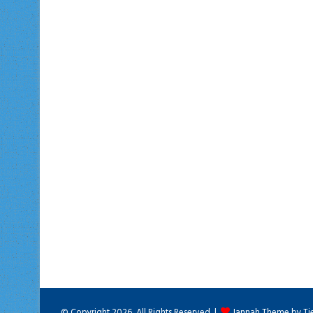
© Copyright 2026, All Rights Reserved |
Jannah Theme by Ti