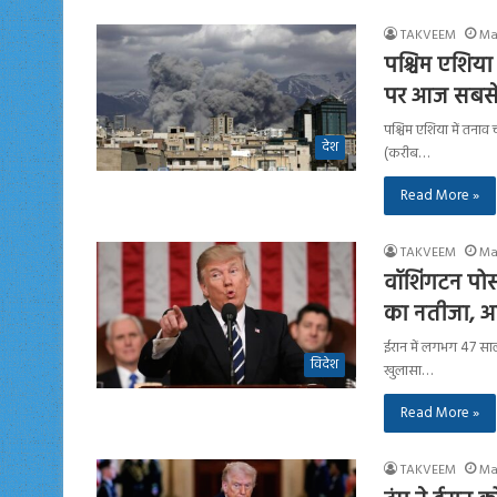
TAKVEEM
Ma
पश्चिम एशिया
पर आज सबसे
पश्चिम एशिया में तना
देश
(करीब…
Read More »
TAKVEEM
Ma
वॉशिंगटन पोस
का नतीजा, अ
ईरान में लगभग 47 सालो
विदेश
खुलासा…
Read More »
TAKVEEM
Ma