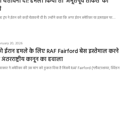
 को चेतावनी दी: हमला किया तो ‘अभूतपूर्व ताकत’ का
े
ाल्ड ट्रंप ने ईरान को कड़ी चेतावनी दी है। उन्होंने कहा कि अगर ईरान अमेरिका या इज़राइल पर…
bruary 20, 2026
रंप को ईरान हमले के लिए RAF Fairford बेस इस्तेमाल करने
 अंतरराष्ट्रीय कानून का हवाला
मर सरकार ने अमेरिका की उस मांग को ठुकरा दिया है जिसमें RAF Fairford (ग्लौस्टरशायर, स्विंडन