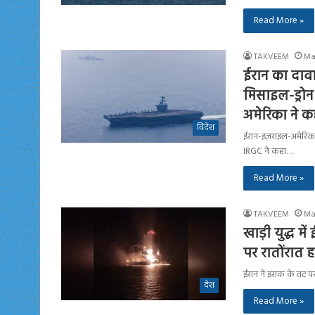
Read More »
TAKVEEM
Ma
ईरान का दावा
मिसाइल-ड्रोन
अमेरिका ने क
विदेश
ईरान-इज़राइल-अमेरिका य
IRGC ने कहा…
Read More »
TAKVEEM
Ma
खाड़ी युद्ध म
पर रातोंरात 
ईरान ने इराक के तट प
देश
Read More »