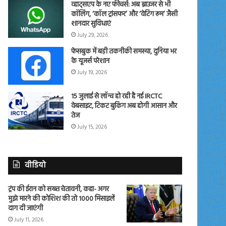
व्हाट्सएप के नए फीचर्स: अब ब्राउजर से भी
कॉलिंग, ‘कॉल ट्रांसफर’ और ‘वेटिंग रूम’ जैसी
शानदार सुविधाएं
July 29, 2026
फेसबुक में बड़ी तकनीकी समस्या, दुनिया भर
के यूजर्स परेशान
July 19, 2026
15 जुलाई से लॉन्च हो रही है नई IRCTC
वेबसाइट, टिकट बुकिंग अब होगी आसान और
तेज
July 15, 2026
वीडियो
ट्रंप की ईरान को सख्त चेतावनी, कहा- अगर
मुझे मारने की कोशिश की तो 1000 मिसाइलें
दाग दी जाएंगी
July 11, 2026