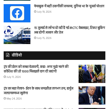
फेसबुक में बड़ी तकनीकी समस्या, दुनिया भर के यूजर्स परेशान
July 19, 2026
15 जुलाई से लॉन्च हो रही है नई IRCTC वेबसाइट, टिकट बुकिंग
अब होगी आसान और तेज
July 15, 2026
वीडियो
ट्रंप की ईरान को सख्त चेतावनी, कहा- अगर मुझे मारने की
कोशिश की तो 1000 मिसाइलें दाग दी जाएंगी
July 11, 2026
ट्रंप का बड़ा ऐलान- ईरान के साथ समझौता लगभग तय, हार्मुज
जलडमरूमध्य खुलेगा
May 24, 2026