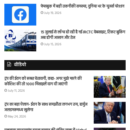
फेसबुक में बड़ी तकनीकी समस्या, दुनिया भर के यूजर्स परेशान
July 19, 2026
15 जुलाई से लॉन्च हो रही है नई IRCTC वेबसाइट, टिकट बुकिंग
अब होगी आसान और तेज
July 15, 2026
वीडियो
ट्रंप की ईरान को सख्त चेतावनी, कहा- अगर मुझे मारने की
कोशिश की तो 1000 मिसाइलें दाग दी जाएंगी
July 11, 2026
ट्रंप का बड़ा ऐलान- ईरान के साथ समझौता लगभग तय, हार्मुज
जलडमरूमध्य खुलेगा
May 24, 2026