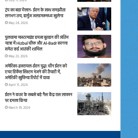
July 11, 2026
ट्रंप का बड़ा ऐलान- ईरान के साथ समझौता
लगभग तय, हार्मुज जलडमरूमध्य खुलेगा
May 24, 2026
पुलवामा मास्टरमाइंड हमजा बुरहान की अंतिम
यात्रा में Hizbul चीफ और Al-Badr सरगना
समेत कई आतंकी शामिल
May 23, 2026
अमेरिका-इजरायल-ईरान युद्ध: चीन ईरान को
एयर डिफेंस सिस्टम भेजने की तैयारी में,
अमेरिकी खुफिया रिपोर्ट में दावा
April 11, 2026
ईरान ने कतर के सबसे बड़े गैस केंद्र रास लाफान
पर हमला किया
March 19, 2026