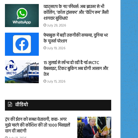
व्हाट्सएप के नए फीचर्स: अब ब्राउजर से भी
कॉलिंग, ‘कॉल ट्रांसफर’ और ‘वेटिंग रूम’ जैसी
शानदार सुविधाएं
July 29, 2026
फेसबुक में बड़ी तकनीकी समस्या, दुनिया भर
के यूजर्स परेशान
July 19, 2026
15 जुलाई से लॉन्च हो रही है नई IRCTC
वेबसाइट, टिकट बुकिंग अब होगी आसान और
तेज
July 15, 2026
वीडियो
ट्रंप की ईरान को सख्त चेतावनी, कहा- अगर
मुझे मारने की कोशिश की तो 1000 मिसाइलें
दाग दी जाएंगी