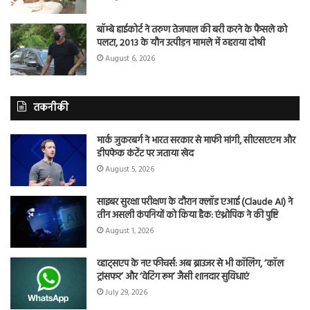
बॉम्बे हाईकोर्ट ने तरुण तेजपाल की बरी करने के फैसले को
पलटा, 2013 के यौन उत्पीड़न मामले में ठहराया दोषी
August 6, 2026
तकनीकी
मार्क जुकरबर्ग ने भारत सरकार से माफी मांगी, सीएसएएम और
डीपफेक कंटेंट पर जताया खेद
August 5, 2026
साइबर सुरक्षा परीक्षण के दौरान क्लॉड एआई (Claude AI) ने
तीन असली कंपनियों को किया हैक: एंथ्रोपिक ने की पुष्टि
August 1, 2026
व्हाट्सएप के नए फीचर्स: अब ब्राउजर से भी कॉलिंग, ‘कॉल
ट्रांसफर’ और ‘वेटिंग रूम’ जैसी शानदार सुविधाएं
July 29, 2026