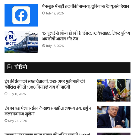
फेसबुक में बड़ी तकनीकी समस्या, दुनिया भर के यूजर्स परेशान
July 19, 2026
15 जुलाई से लॉन्च हो रही है नई IRCTC वेबसाइट, टिकट बुकिंग
अब होगी आसान और तेज
July 15, 2026
वीडियो
ट्रंप की ईरान को सख्त चेतावनी, कहा- अगर मुझे मारने की
कोशिश की तो 1000 मिसाइलें दाग दी जाएंगी
July 11, 2026
ट्रंप का बड़ा ऐलान- ईरान के साथ समझौता लगभग तय, हार्मुज
जलडमरूमध्य खुलेगा
May 24, 2026