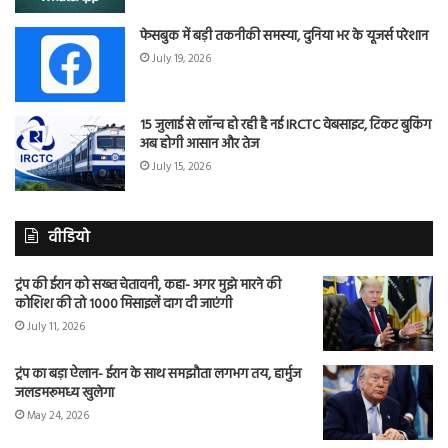
फेसबुक में बड़ी तकनीकी समस्या, दुनिया भर के यूजर्स परेशान
July 19, 2026
15 जुलाई से लॉन्च हो रही है नई IRCTC वेबसाइट, टिकट बुकिंग
अब होगी आसान और तेज
July 15, 2026
वीडियो
ट्रंप की ईरान को सख्त चेतावनी, कहा- अगर मुझे मारने की
कोशिश की तो 1000 मिसाइलें दाग दी जाएंगी
July 11, 2026
ट्रंप का बड़ा ऐलान- ईरान के साथ समझौता लगभग तय, हार्मुज
जलडमरूमध्य खुलेगा
May 24, 2026