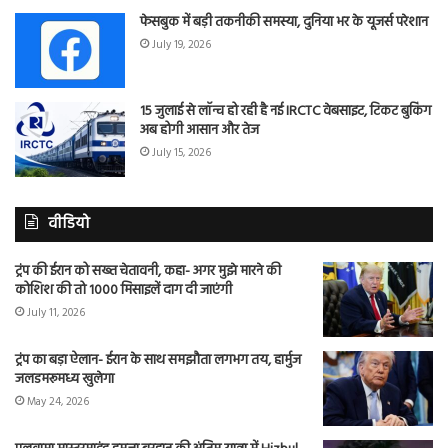
फेसबुक में बड़ी तकनीकी समस्या, दुनिया भर के यूजर्स परेशान
July 19, 2026
15 जुलाई से लॉन्च हो रही है नई IRCTC वेबसाइट, टिकट बुकिंग
अब होगी आसान और तेज
July 15, 2026
वीडियो
ट्रंप की ईरान को सख्त चेतावनी, कहा- अगर मुझे मारने की
कोशिश की तो 1000 मिसाइलें दाग दी जाएंगी
July 11, 2026
ट्रंप का बड़ा ऐलान- ईरान के साथ समझौता लगभग तय, हार्मुज
जलडमरूमध्य खुलेगा
May 24, 2026