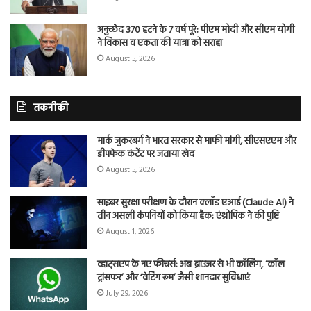
अनुच्छेद 370 हटने के 7 वर्ष पूरे: पीएम मोदी और सीएम योगी
ने विकास व एकता की यात्रा को सराहा
August 5, 2026
तकनीकी
मार्क जुकरबर्ग ने भारत सरकार से माफी मांगी, सीएसएएम और
डीपफेक कंटेंट पर जताया खेद
August 5, 2026
साइबर सुरक्षा परीक्षण के दौरान क्लॉड एआई (Claude AI) ने
तीन असली कंपनियों को किया हैक: एंथ्रोपिक ने की पुष्टि
August 1, 2026
व्हाट्सएप के नए फीचर्स: अब ब्राउजर से भी कॉलिंग, ‘कॉल
ट्रांसफर’ और ‘वेटिंग रूम’ जैसी शानदार सुविधाएं
July 29, 2026