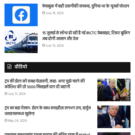
फेसबुक में बड़ी तकनीकी समस्या, दुनिया भर के यूजर्स परेशान
July 19, 2026
15 जुलाई से लॉन्च हो रही है नई IRCTC वेबसाइट, टिकट बुकिंग
अब होगी आसान और तेज
July 15, 2026
वीडियो
ट्रंप की ईरान को सख्त चेतावनी, कहा- अगर मुझे मारने की
कोशिश की तो 1000 मिसाइलें दाग दी जाएंगी
July 11, 2026
ट्रंप का बड़ा ऐलान- ईरान के साथ समझौता लगभग तय, हार्मुज
जलडमरूमध्य खुलेगा
May 24, 2026