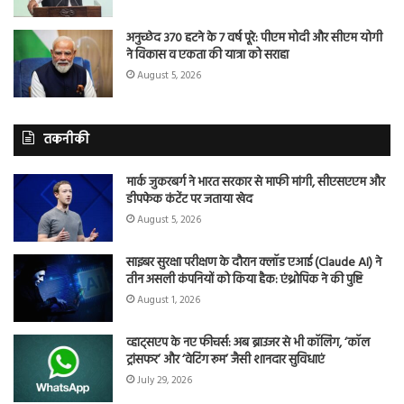
अनुच्छेद 370 हटने के 7 वर्ष पूरे: पीएम मोदी और सीएम योगी
ने विकास व एकता की यात्रा को सराहा
August 5, 2026
तकनीकी
मार्क जुकरबर्ग ने भारत सरकार से माफी मांगी, सीएसएएम और
डीपफेक कंटेंट पर जताया खेद
August 5, 2026
साइबर सुरक्षा परीक्षण के दौरान क्लॉड एआई (Claude AI) ने
तीन असली कंपनियों को किया हैक: एंथ्रोपिक ने की पुष्टि
August 1, 2026
व्हाट्सएप के नए फीचर्स: अब ब्राउजर से भी कॉलिंग, ‘कॉल
ट्रांसफर’ और ‘वेटिंग रूम’ जैसी शानदार सुविधाएं
July 29, 2026