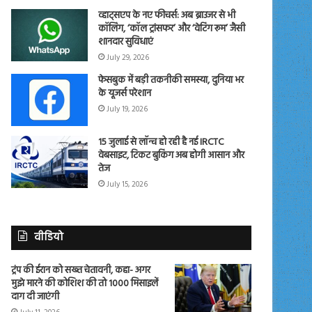
व्हाट्सएप के नए फीचर्स: अब ब्राउजर से भी
कॉलिंग, ‘कॉल ट्रांसफर’ और ‘वेटिंग रूम’ जैसी
शानदार सुविधाएं
July 29, 2026
फेसबुक में बड़ी तकनीकी समस्या, दुनिया भर
के यूजर्स परेशान
July 19, 2026
15 जुलाई से लॉन्च हो रही है नई IRCTC
वेबसाइट, टिकट बुकिंग अब होगी आसान और
तेज
July 15, 2026
वीडियो
ट्रंप की ईरान को सख्त चेतावनी, कहा- अगर
मुझे मारने की कोशिश की तो 1000 मिसाइलें
दाग दी जाएंगी