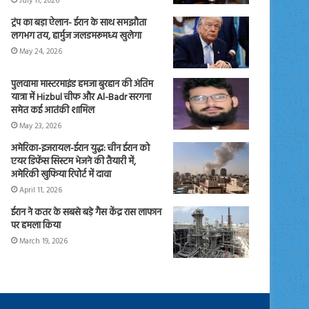
July 11, 2026
ट्रंप का बड़ा ऐलान- ईरान के साथ समझौता
लगभग तय, हार्मुज जलडमरूमध्य खुलेगा
May 24, 2026
पुलवामा मास्टरमाइंड हमजा बुरहान की अंतिम
यात्रा में Hizbul चीफ और Al-Badr सरगना
समेत कई आतंकी शामिल
May 23, 2026
अमेरिका-इजरायल-ईरान युद्ध: चीन ईरान को
एयर डिफेंस सिस्टम भेजने की तैयारी में,
अमेरिकी खुफिया रिपोर्ट में दावा
April 11, 2026
ईरान ने कतर के सबसे बड़े गैस केंद्र रास लाफान
पर हमला किया
March 19, 2026