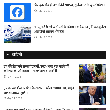
फेसबुक में बड़ी तकनीकी समस्या, दुनिया भर के यूजर्स परेशान
July 19, 2026
15 जुलाई से लॉन्च हो रही है नई IRCTC वेबसाइट, टिकट बुकिंग
अब होगी आसान और तेज
July 15, 2026
वीडियो
ट्रंप की ईरान को सख्त चेतावनी, कहा- अगर मुझे मारने की
कोशिश की तो 1000 मिसाइलें दाग दी जाएंगी
July 11, 2026
ट्रंप का बड़ा ऐलान- ईरान के साथ समझौता लगभग तय, हार्मुज
जलडमरूमध्य खुलेगा
May 24, 2026