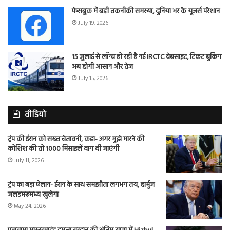
फेसबुक में बड़ी तकनीकी समस्या, दुनिया भर के यूजर्स परेशान
July 19, 2026
15 जुलाई से लॉन्च हो रही है नई IRCTC वेबसाइट, टिकट बुकिंग
अब होगी आसान और तेज
July 15, 2026
वीडियो
ट्रंप की ईरान को सख्त चेतावनी, कहा- अगर मुझे मारने की
कोशिश की तो 1000 मिसाइलें दाग दी जाएंगी
July 11, 2026
ट्रंप का बड़ा ऐलान- ईरान के साथ समझौता लगभग तय, हार्मुज
जलडमरूमध्य खुलेगा
May 24, 2026