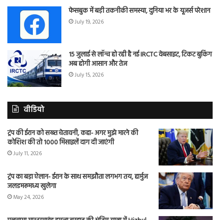
फेसबुक में बड़ी तकनीकी समस्या, दुनिया भर के यूजर्स परेशान
July 19, 2026
15 जुलाई से लॉन्च हो रही है नई IRCTC वेबसाइट, टिकट बुकिंग
अब होगी आसान और तेज
July 15, 2026
वीडियो
ट्रंप की ईरान को सख्त चेतावनी, कहा- अगर मुझे मारने की
कोशिश की तो 1000 मिसाइलें दाग दी जाएंगी
July 11, 2026
ट्रंप का बड़ा ऐलान- ईरान के साथ समझौता लगभग तय, हार्मुज
जलडमरूमध्य खुलेगा
May 24, 2026