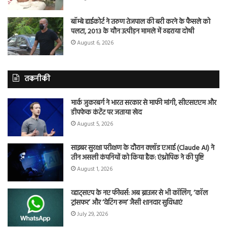
बॉम्बे हाईकोर्ट ने तरुण तेजपाल की बरी करने के फैसले को
पलटा, 2013 के यौन उत्पीड़न मामले में ठहराया दोषी
August 6, 2026
तकनीकी
मार्क जुकरबर्ग ने भारत सरकार से माफी मांगी, सीएसएएम और
डीपफेक कंटेंट पर जताया खेद
August 5, 2026
साइबर सुरक्षा परीक्षण के दौरान क्लॉड एआई (Claude AI) ने
तीन असली कंपनियों को किया हैक: एंथ्रोपिक ने की पुष्टि
August 1, 2026
व्हाट्सएप के नए फीचर्स: अब ब्राउजर से भी कॉलिंग, ‘कॉल
ट्रांसफर’ और ‘वेटिंग रूम’ जैसी शानदार सुविधाएं
July 29, 2026