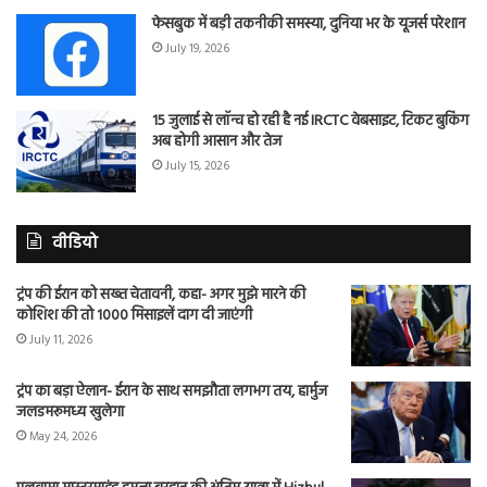
फेसबुक में बड़ी तकनीकी समस्या, दुनिया भर के यूजर्स परेशान
July 19, 2026
15 जुलाई से लॉन्च हो रही है नई IRCTC वेबसाइट, टिकट बुकिंग
अब होगी आसान और तेज
July 15, 2026
वीडियो
ट्रंप की ईरान को सख्त चेतावनी, कहा- अगर मुझे मारने की
कोशिश की तो 1000 मिसाइलें दाग दी जाएंगी
July 11, 2026
ट्रंप का बड़ा ऐलान- ईरान के साथ समझौता लगभग तय, हार्मुज
जलडमरूमध्य खुलेगा
May 24, 2026