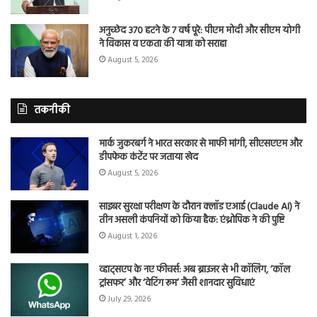
अनुच्छेद 370 हटने के 7 वर्ष पूरे: पीएम मोदी और सीएम योगी
ने विकास व एकता की यात्रा को सराहा
August 5, 2026
तकनीकी
मार्क जुकरबर्ग ने भारत सरकार से माफी मांगी, सीएसएएम और
डीपफेक कंटेंट पर जताया खेद
August 5, 2026
साइबर सुरक्षा परीक्षण के दौरान क्लॉड एआई (Claude AI) ने
तीन असली कंपनियों को किया हैक: एंथ्रोपिक ने की पुष्टि
August 1, 2026
व्हाट्सएप के नए फीचर्स: अब ब्राउजर से भी कॉलिंग, ‘कॉल
ट्रांसफर’ और ‘वेटिंग रूम’ जैसी शानदार सुविधाएं
July 29, 2026