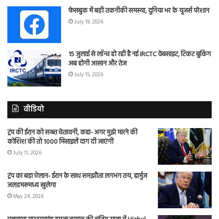
फेसबुक में बड़ी तकनीकी समस्या, दुनिया भर के यूजर्स परेशान
July 19, 2026
15 जुलाई से लॉन्च हो रही है नई IRCTC वेबसाइट, टिकट बुकिंग
अब होगी आसान और तेज
July 15, 2026
वीडियो
ट्रंप की ईरान को सख्त चेतावनी, कहा- अगर मुझे मारने की
कोशिश की तो 1000 मिसाइलें दाग दी जाएंगी
July 11, 2026
ट्रंप का बड़ा ऐलान- ईरान के साथ समझौता लगभग तय, हार्मुज
जलडमरूमध्य खुलेगा
May 24, 2026