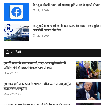
फेसबुक में बड़ी तकनीकी समस्या, दुनिया भर के यूजर्स परेशान
July 19, 2026
15 जुलाई से लॉन्च हो रही है नई IRCTC वेबसाइट, टिकट बुकिंग
अब होगी आसान और तेज
July 15, 2026
वीडियो
ट्रंप की ईरान को सख्त चेतावनी, कहा- अगर मुझे मारने की
कोशिश की तो 1000 मिसाइलें दाग दी जाएंगी
July 11, 2026
ट्रंप का बड़ा ऐलान- ईरान के साथ समझौता लगभग तय, हार्मुज
जलडमरूमध्य खुलेगा
May 24, 2026