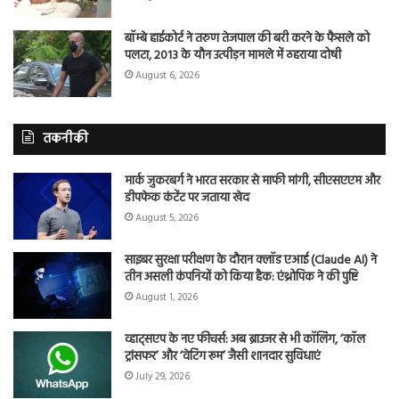
बॉम्बे हाईकोर्ट ने तरुण तेजपाल की बरी करने के फैसले को
पलटा, 2013 के यौन उत्पीड़न मामले में ठहराया दोषी
August 6, 2026
तकनीकी
मार्क जुकरबर्ग ने भारत सरकार से माफी मांगी, सीएसएएम और
डीपफेक कंटेंट पर जताया खेद
August 5, 2026
साइबर सुरक्षा परीक्षण के दौरान क्लॉड एआई (Claude AI) ने
तीन असली कंपनियों को किया हैक: एंथ्रोपिक ने की पुष्टि
August 1, 2026
व्हाट्सएप के नए फीचर्स: अब ब्राउजर से भी कॉलिंग, ‘कॉल
ट्रांसफर’ और ‘वेटिंग रूम’ जैसी शानदार सुविधाएं
July 29, 2026