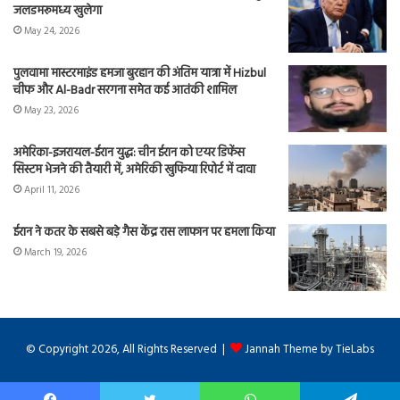
जलडमरूमध्य खुलेगा
May 24, 2026
पुलवामा मास्टरमाइंड हमजा बुरहान की अंतिम यात्रा में Hizbul
चीफ और Al-Badr सरगना समेत कई आतंकी शामिल
May 23, 2026
अमेरिका-इजरायल-ईरान युद्ध: चीन ईरान को एयर डिफेंस
सिस्टम भेजने की तैयारी में, अमेरिकी खुफिया रिपोर्ट में दावा
April 11, 2026
ईरान ने कतर के सबसे बड़े गैस केंद्र रास लाफान पर हमला किया
March 19, 2026
© Copyright 2026, All Rights Reserved |
Jannah Theme by TieLabs