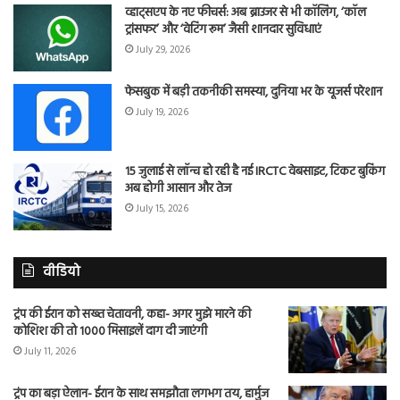
व्हाट्सएप के नए फीचर्स: अब ब्राउजर से भी कॉलिंग, ‘कॉल
ट्रांसफर’ और ‘वेटिंग रूम’ जैसी शानदार सुविधाएं
July 29, 2026
फेसबुक में बड़ी तकनीकी समस्या, दुनिया भर के यूजर्स परेशान
July 19, 2026
15 जुलाई से लॉन्च हो रही है नई IRCTC वेबसाइट, टिकट बुकिंग
अब होगी आसान और तेज
July 15, 2026
वीडियो
ट्रंप की ईरान को सख्त चेतावनी, कहा- अगर मुझे मारने की
कोशिश की तो 1000 मिसाइलें दाग दी जाएंगी
July 11, 2026
ट्रंप का बड़ा ऐलान- ईरान के साथ समझौता लगभग तय, हार्मुज