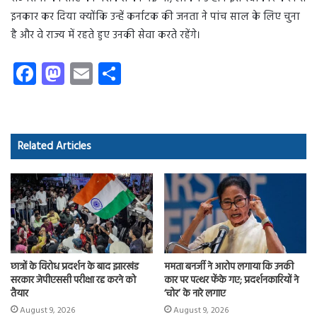
इनकार कर दिया क्योंकि उन्हें कर्नाटक की जनता ने पांच साल के लिए चुना
है और वे राज्य में रहते हुए उनकी सेवा करते रहेंगे।
Fa
M
E
S
ce
as
m
ha
b
to
ail
re
o
d
Related Articles
ok
o
n
छात्रों के विरोध प्रदर्शन के बाद झारखंड
ममता बनर्जी ने आरोप लगाया कि उनकी
सरकार जेपीएससी परीक्षा रद्द करने को
कार पर पत्थर फेंके गए; प्रदर्शनकारियों ने
तैयार
‘चोर’ के नारे लगाए
August 9, 2026
August 9, 2026