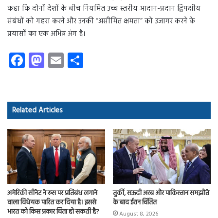
कहा कि दोनों देशों के बीच नियमित उच्च स्तरीय आदान-प्रदान द्विपक्षीय
संबंधों को गहरा करने और उनकी “असीमित क्षमता” को उजागर करने के
प्रयासों का एक अभिन्न अंग है।
Fa
M
E
S
ce
as
m
ha
b
to
ail
re
o
d
Related Articles
ok
o
n
तुर्की, सऊदी अरब और पाकिस्तान समझौते
अमेरिकी सीनेट ने रूस पर प्रतिबंध लगाने
के बाद ईरान चिंतित
वाला विधेयक पारित कर दिया है। इससे
भारत को किस प्रकार चिंता हो सकती है?
August 8, 2026