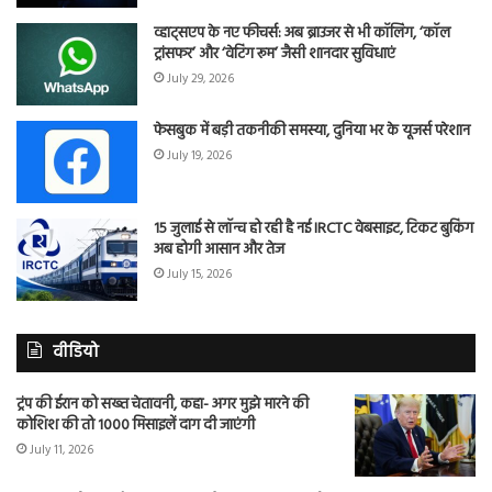
व्हाट्सएप के नए फीचर्स: अब ब्राउजर से भी कॉलिंग, ‘कॉल
ट्रांसफर’ और ‘वेटिंग रूम’ जैसी शानदार सुविधाएं
July 29, 2026
फेसबुक में बड़ी तकनीकी समस्या, दुनिया भर के यूजर्स परेशान
July 19, 2026
15 जुलाई से लॉन्च हो रही है नई IRCTC वेबसाइट, टिकट बुकिंग
अब होगी आसान और तेज
July 15, 2026
वीडियो
ट्रंप की ईरान को सख्त चेतावनी, कहा- अगर मुझे मारने की
कोशिश की तो 1000 मिसाइलें दाग दी जाएंगी
July 11, 2026