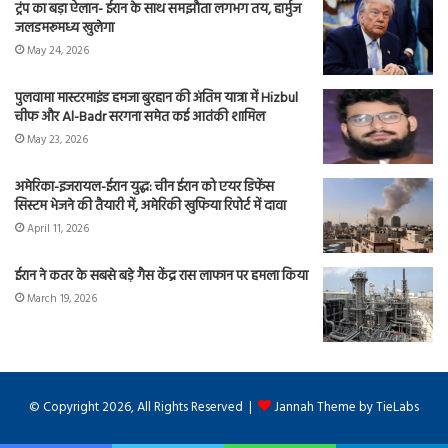
ट्रंप का बड़ा ऐलान- ईरान के साथ समझौता लगभग तय, हार्मुज
जलडमरूमध्य खुलेगा
May 24, 2026
पुलवामा मास्टरमाइंड हमजा बुरहान की अंतिम यात्रा में Hizbul
चीफ और Al-Badr सरगना समेत कई आतंकी शामिल
May 23, 2026
अमेरिका-इजरायल-ईरान युद्ध: चीन ईरान को एयर डिफेंस
सिस्टम भेजने की तैयारी में, अमेरिकी खुफिया रिपोर्ट में दावा
April 11, 2026
ईरान ने कतर के सबसे बड़े गैस केंद्र रास लाफान पर हमला किया
March 19, 2026
© Copyright 2026, All Rights Reserved |
Jannah Theme by TieLabs