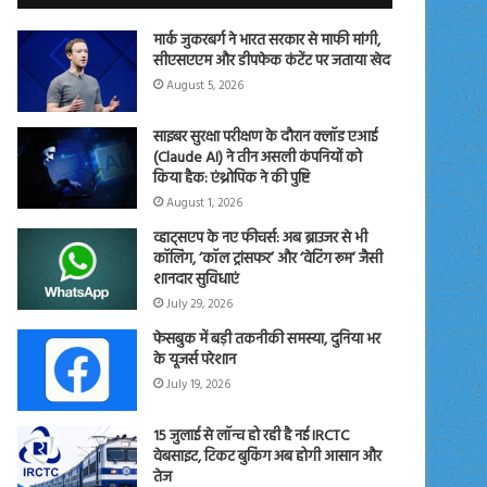
मार्क जुकरबर्ग ने भारत सरकार से माफी मांगी,
सीएसएएम और डीपफेक कंटेंट पर जताया खेद
August 5, 2026
साइबर सुरक्षा परीक्षण के दौरान क्लॉड एआई
(Claude AI) ने तीन असली कंपनियों को
किया हैक: एंथ्रोपिक ने की पुष्टि
August 1, 2026
व्हाट्सएप के नए फीचर्स: अब ब्राउजर से भी
कॉलिंग, ‘कॉल ट्रांसफर’ और ‘वेटिंग रूम’ जैसी
शानदार सुविधाएं
July 29, 2026
फेसबुक में बड़ी तकनीकी समस्या, दुनिया भर
के यूजर्स परेशान
July 19, 2026
15 जुलाई से लॉन्च हो रही है नई IRCTC
वेबसाइट, टिकट बुकिंग अब होगी आसान और
तेज