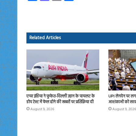
ce
as
m
ha
b
to
ail
re
o
d
ok
o
Related Articles
n
एयर इंडिया ने फुकेत-दिल्ली उड़ान के पायलट के
UPI लेनदेन पर लगन
डोप टेस्ट में फेल होने की खबरों पर प्रतिक्रिया दी
आशंकाओं को सरकार
August 9, 2026
August 9, 2026