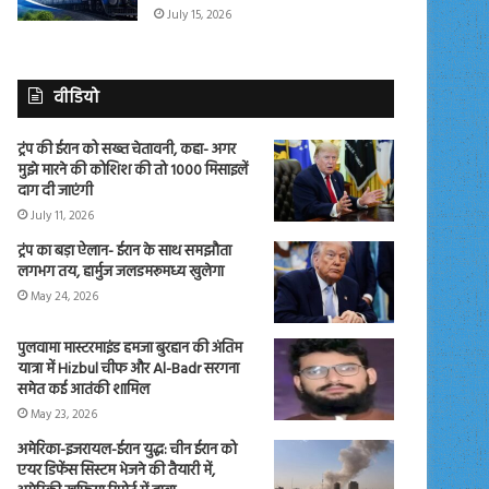
July 15, 2026
वीडियो
ट्रंप की ईरान को सख्त चेतावनी, कहा- अगर
मुझे मारने की कोशिश की तो 1000 मिसाइलें
दाग दी जाएंगी
July 11, 2026
ट्रंप का बड़ा ऐलान- ईरान के साथ समझौता
लगभग तय, हार्मुज जलडमरूमध्य खुलेगा
May 24, 2026
पुलवामा मास्टरमाइंड हमजा बुरहान की अंतिम
यात्रा में Hizbul चीफ और Al-Badr सरगना
समेत कई आतंकी शामिल
May 23, 2026
अमेरिका-इजरायल-ईरान युद्ध: चीन ईरान को
एयर डिफेंस सिस्टम भेजने की तैयारी में,