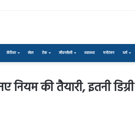
कॅरिअर
खेल
टेक
जीवनशैली
स्वास्थ्य
मनोरंजन
धर्म
नए नियम की तैयारी, इतनी डिग्