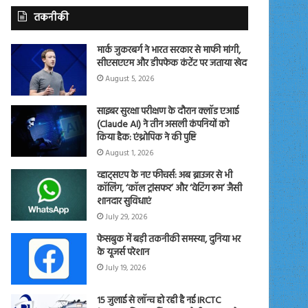
तकनीकी
मार्क जुकरबर्ग ने भारत सरकार से माफी मांगी,
सीएसएएम और डीपफेक कंटेंट पर जताया खेद
August 5, 2026
साइबर सुरक्षा परीक्षण के दौरान क्लॉड एआई
(Claude AI) ने तीन असली कंपनियों को
किया हैक: एंथ्रोपिक ने की पुष्टि
August 1, 2026
व्हाट्सएप के नए फीचर्स: अब ब्राउजर से भी
कॉलिंग, ‘कॉल ट्रांसफर’ और ‘वेटिंग रूम’ जैसी
शानदार सुविधाएं
July 29, 2026
फेसबुक में बड़ी तकनीकी समस्या, दुनिया भर
के यूजर्स परेशान
July 19, 2026
15 जुलाई से लॉन्च हो रही है नई IRCTC