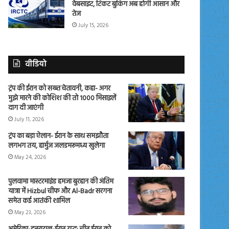
वेबसाइट, टिकट बुकिंग अब होगी आसान और
तेज
July 15, 2026
वीडियो
ट्रंप की ईरान को सख्त चेतावनी, कहा- अगर
मुझे मारने की कोशिश की तो 1000 मिसाइलें
दाग दी जाएंगी
July 11, 2026
ट्रंप का बड़ा ऐलान- ईरान के साथ समझौता
लगभग तय, हार्मुज जलडमरूमध्य खुलेगा
May 24, 2026
पुलवामा मास्टरमाइंड हमजा बुरहान की अंतिम
यात्रा में Hizbul चीफ और Al-Badr सरगना
समेत कई आतंकी शामिल
May 23, 2026