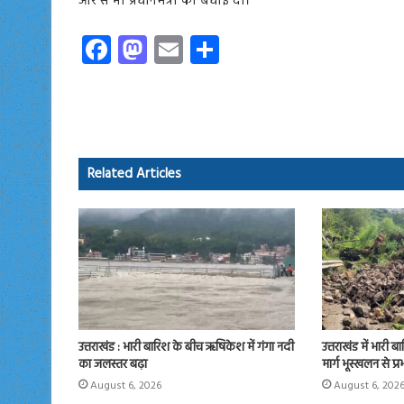
ओर से भी प्रधानमंत्री को बधाई दी।
Fa
M
E
S
ce
as
m
ha
b
to
ail
re
o
d
ok
o
Related Articles
n
उत्तराखंड : भारी बारिश के बीच ऋषिकेश में गंगा नदी
उत्तराखंड में भारी ब
का जलस्तर बढ़ा
मार्ग भूस्खलन से प्
August 6, 2026
August 6, 202