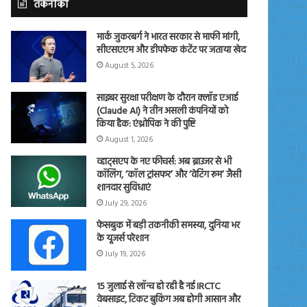
तकनीकी
मार्क जुकरबर्ग ने भारत सरकार से माफी मांगी,
सीएसएएम और डीपफेक कंटेंट पर जताया खेद
August 5, 2026
साइबर सुरक्षा परीक्षण के दौरान क्लॉड एआई
(Claude AI) ने तीन असली कंपनियों को
किया हैक: एंथ्रोपिक ने की पुष्टि
August 1, 2026
व्हाट्सएप के नए फीचर्स: अब ब्राउजर से भी
कॉलिंग, ‘कॉल ट्रांसफर’ और ‘वेटिंग रूम’ जैसी
शानदार सुविधाएं
July 29, 2026
फेसबुक में बड़ी तकनीकी समस्या, दुनिया भर
के यूजर्स परेशान
July 19, 2026
15 जुलाई से लॉन्च हो रही है नई IRCTC
वेबसाइट, टिकट बुकिंग अब होगी आसान और