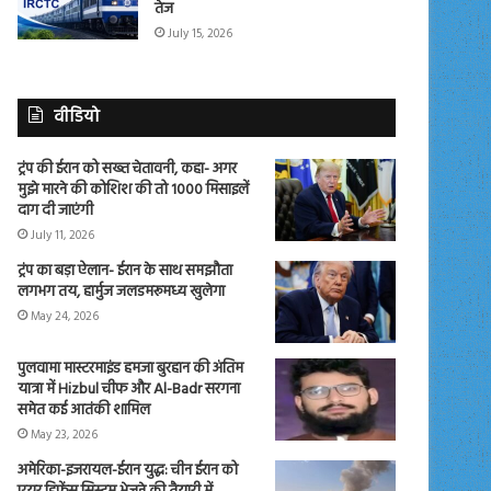
तेज
July 15, 2026
वीडियो
ट्रंप की ईरान को सख्त चेतावनी, कहा- अगर
मुझे मारने की कोशिश की तो 1000 मिसाइलें
दाग दी जाएंगी
July 11, 2026
ट्रंप का बड़ा ऐलान- ईरान के साथ समझौता
लगभग तय, हार्मुज जलडमरूमध्य खुलेगा
May 24, 2026
पुलवामा मास्टरमाइंड हमजा बुरहान की अंतिम
यात्रा में Hizbul चीफ और Al-Badr सरगना
समेत कई आतंकी शामिल
May 23, 2026
अमेरिका-इजरायल-ईरान युद्ध: चीन ईरान को