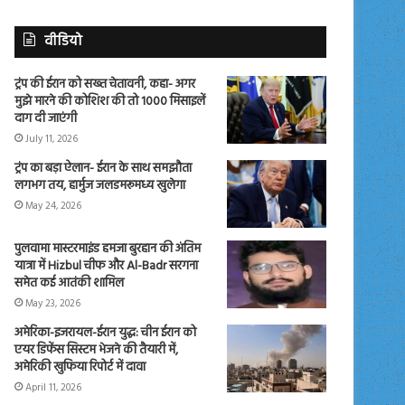
वीडियो
ट्रंप की ईरान को सख्त चेतावनी, कहा- अगर
मुझे मारने की कोशिश की तो 1000 मिसाइलें
दाग दी जाएंगी
July 11, 2026
ट्रंप का बड़ा ऐलान- ईरान के साथ समझौता
लगभग तय, हार्मुज जलडमरूमध्य खुलेगा
May 24, 2026
पुलवामा मास्टरमाइंड हमजा बुरहान की अंतिम
यात्रा में Hizbul चीफ और Al-Badr सरगना
समेत कई आतंकी शामिल
May 23, 2026
अमेरिका-इजरायल-ईरान युद्ध: चीन ईरान को
एयर डिफेंस सिस्टम भेजने की तैयारी में,
अमेरिकी खुफिया रिपोर्ट में दावा
April 11, 2026