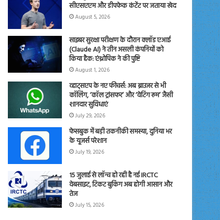
सीएसएएम और डीपफेक कंटेंट पर जताया खेद
August 5, 2026
साइबर सुरक्षा परीक्षण के दौरान क्लॉड एआई
(Claude AI) ने तीन असली कंपनियों को
किया हैक: एंथ्रोपिक ने की पुष्टि
August 1, 2026
व्हाट्सएप के नए फीचर्स: अब ब्राउजर से भी
कॉलिंग, ‘कॉल ट्रांसफर’ और ‘वेटिंग रूम’ जैसी
शानदार सुविधाएं
July 29, 2026
फेसबुक में बड़ी तकनीकी समस्या, दुनिया भर
के यूजर्स परेशान
July 19, 2026
15 जुलाई से लॉन्च हो रही है नई IRCTC
वेबसाइट, टिकट बुकिंग अब होगी आसान और
तेज
July 15, 2026