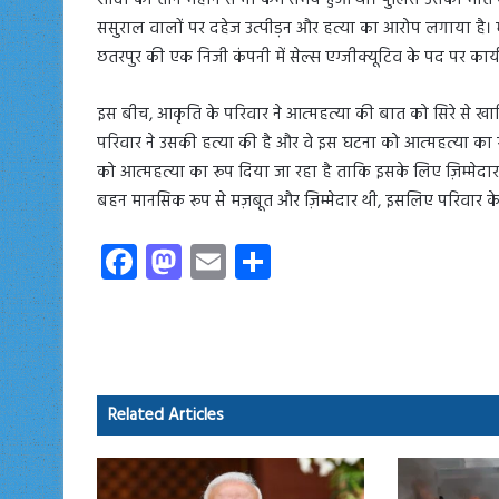
शादी को तीन महीने से भी कम समय हुआ था। पुलिस उसकी मौत के
ससुराल वालों पर दहेज उत्पीड़न और हत्या का आरोप लगाया है। मृ
छतरपुर की एक निजी कंपनी में सेल्स एग्जीक्यूटिव के पद पर कार्
इस बीच, आकृति के परिवार ने आत्महत्या की बात को सिरे से ख
परिवार ने उसकी हत्या की है और वे इस घटना को आत्महत्या का र
को आत्महत्या का रूप दिया जा रहा है ताकि इसके लिए ज़िम्मेद
बहन मानसिक रूप से मज़बूत और ज़िम्मेदार थी, इसलिए परिवार क
Fa
M
E
S
ce
as
m
ha
b
to
ail
re
o
d
ok
o
Related Articles
n