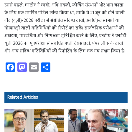
इससे पहले, एनटीए ने छात्रों, अभिभावकों, कोचिंग संस्थानों और आम जनता
के लिए एक समर्पित पोर्टल लॉन्च किया था, ताकि वे 21 जून को होने वाली
नीट (यूजी)-2026 परीक्षा से संबंधित संदिग्ध दावों, अनधिकृत सामग्री या
धोखाधड़ी वाली गतिविधियों की रिपोर्ट कर सकें। सार्वजनिक परीक्षाओं की
अखंडता, पारदर्शिता और निष्पक्षता सुनिश्चित करने के लिए, एनटीए ने एनईटी
यूजी 2026 की पुनर्परीक्षा से संबंधित फर्जी वेबसाइटों, पेपर लीक के दावों
और अन्य संदिग्ध गतिविधियों की रिपोर्टिंग के लिए एक मंच सक्षम किया है।
Fa
M
E
S
ce
as
m
ha
b
to
ail
re
o
d
Related Articles
ok
o
n