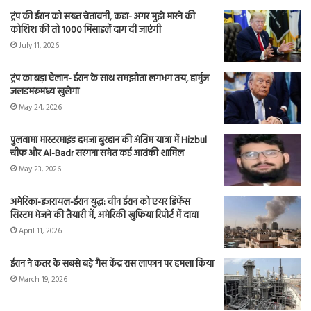
ट्रंप की ईरान को सख्त चेतावनी, कहा- अगर मुझे मारने की
कोशिश की तो 1000 मिसाइलें दाग दी जाएंगी
July 11, 2026
ट्रंप का बड़ा ऐलान- ईरान के साथ समझौता लगभग तय, हार्मुज
जलडमरूमध्य खुलेगा
May 24, 2026
पुलवामा मास्टरमाइंड हमजा बुरहान की अंतिम यात्रा में Hizbul
चीफ और Al-Badr सरगना समेत कई आतंकी शामिल
May 23, 2026
अमेरिका-इजरायल-ईरान युद्ध: चीन ईरान को एयर डिफेंस
सिस्टम भेजने की तैयारी में, अमेरिकी खुफिया रिपोर्ट में दावा
April 11, 2026
ईरान ने कतर के सबसे बड़े गैस केंद्र रास लाफान पर हमला किया
March 19, 2026