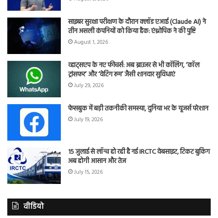
साइबर सुरक्षा परीक्षण के दौरान क्लॉड एआई (Claude AI) ने
तीन असली कंपनियों को किया हैक: एंथ्रोपिक ने की पुष्टि
August 1, 2026
व्हाट्सएप के नए फीचर्स: अब ब्राउजर से भी कॉलिंग, ‘कॉल
ट्रांसफर’ और ‘वेटिंग रूम’ जैसी शानदार सुविधाएं
July 29, 2026
फेसबुक में बड़ी तकनीकी समस्या, दुनिया भर के यूजर्स परेशान
July 19, 2026
15 जुलाई से लॉन्च हो रही है नई IRCTC वेबसाइट, टिकट बुकिंग
अब होगी आसान और तेज
July 15, 2026
वीडियो