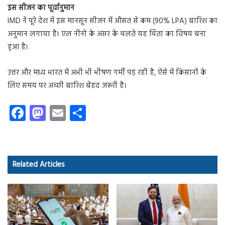
इस सीजन का पूर्वानुमान
IMD ने पूरे देश में इस मानसून सीजन में औसत से कम (90% LPA) बारिश का
अनुमान लगाया है। एल नीनो के असर के चलते यह चिंता का विषय बना
हुआ है।
उत्तर और मध्य भारत में अभी भी भीषण गर्मी पड़ रही है, ऐसे में किसानों के
लिए समय पर अच्छी बारिश बेहद जरूरी है।
Fa
M
E
S
ce
as
m
ha
b
to
ail
re
o
d
Related Articles
ok
o
n