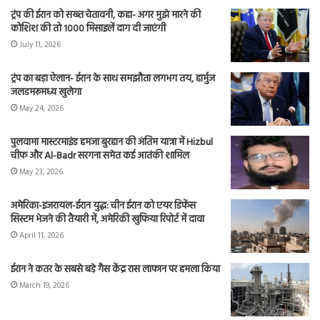
ट्रंप की ईरान को सख्त चेतावनी, कहा- अगर मुझे मारने की
कोशिश की तो 1000 मिसाइलें दाग दी जाएंगी
July 11, 2026
ट्रंप का बड़ा ऐलान- ईरान के साथ समझौता लगभग तय, हार्मुज
जलडमरूमध्य खुलेगा
May 24, 2026
पुलवामा मास्टरमाइंड हमजा बुरहान की अंतिम यात्रा में Hizbul
चीफ और Al-Badr सरगना समेत कई आतंकी शामिल
May 23, 2026
अमेरिका-इजरायल-ईरान युद्ध: चीन ईरान को एयर डिफेंस
सिस्टम भेजने की तैयारी में, अमेरिकी खुफिया रिपोर्ट में दावा
April 11, 2026
ईरान ने कतर के सबसे बड़े गैस केंद्र रास लाफान पर हमला किया
March 19, 2026