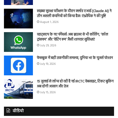
साइबर सुरक्षा परीक्षण के दौरान क्लॉड एआई (Claude AI) ने
तीन असली कंपनियों को किया हैक: एंथ्रोपिक ने की पुष्टि
August 1, 2026
व्हाट्सएप के नए फीचर्स: अब ब्राउजर से भी कॉलिंग, ‘कॉल
ट्रांसफर’ और ‘वेटिंग रूम’ जैसी शानदार सुविधाएं
July 29, 2026
फेसबुक में बड़ी तकनीकी समस्या, दुनिया भर के यूजर्स परेशान
July 19, 2026
15 जुलाई से लॉन्च हो रही है नई IRCTC वेबसाइट, टिकट बुकिंग
अब होगी आसान और तेज
July 15, 2026
वीडियो